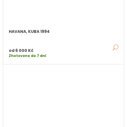
HAVANA, KUBA 1994
DE
od
6 000 Kč
Zhotoveno do 7 dní