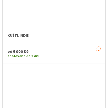
KUŠTI, INDIE
DE
od
6 000 Kč
Zhotoveno do 2 dní