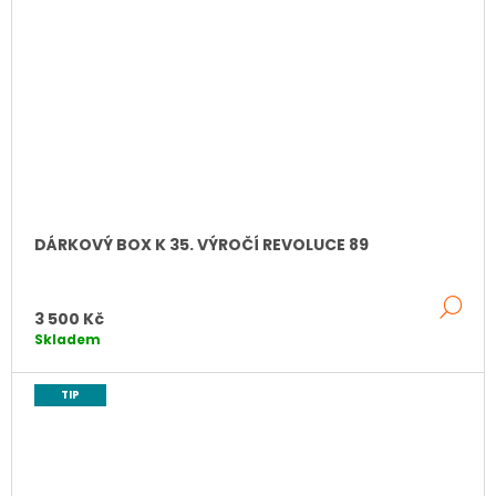
DÁRKOVÝ BOX K 35. VÝROČÍ REVOLUCE 89
DE
3 500 Kč
Skladem
TIP