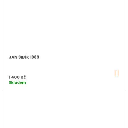
JAN ŠIBÍK 1989
DO
KO
1 400 Kč
Skladem