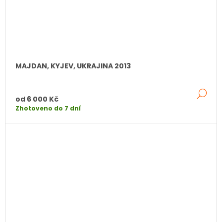
MAJDAN, KYJEV, UKRAJINA 2013
DE
od
6 000 Kč
Zhotoveno do 7 dní