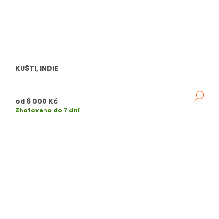
KUŠTI, INDIE
DE
od
6 000 Kč
Zhotoveno do 7 dní