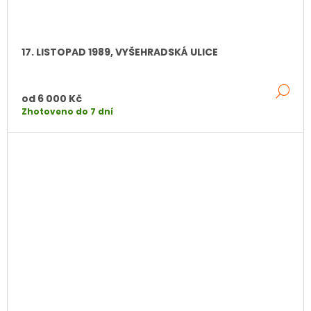
17. LISTOPAD 1989, VYŠEHRADSKÁ ULICE
DE
od
6 000 Kč
Zhotoveno do 7 dní