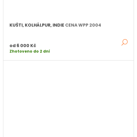
KUŠTI, KOLHÁLPUR, INDIE
CENA WPP 2004
DE
od
6 000 Kč
Zhotoveno do 2 dní