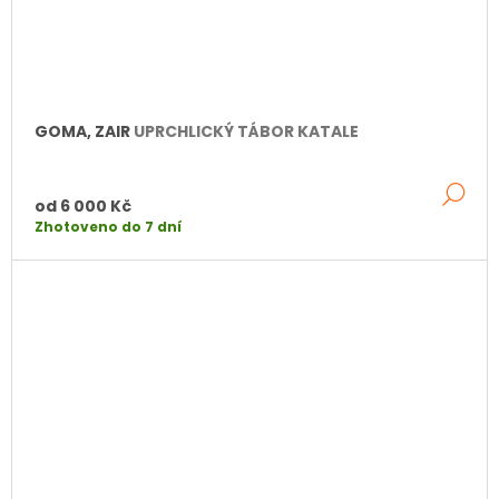
GOMA, ZAIR
UPRCHLICKÝ TÁBOR KATALE
DE
od
6 000 Kč
Zhotoveno do 7 dní