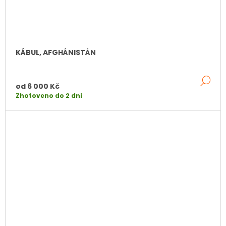
KÁBUL, AFGHÁNISTÁN
DE
od
6 000 Kč
Zhotoveno do 2 dní