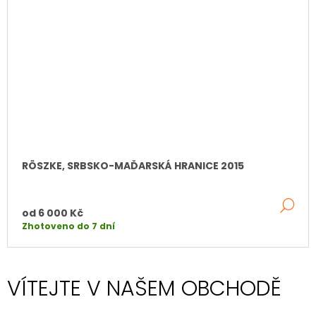
RÖSZKE, SRBSKO-MAĎARSKÁ HRANICE 2015
DE
od
6 000 Kč
Zhotoveno do 7 dní
VÍTEJTE V NAŠEM OBCHODĚ