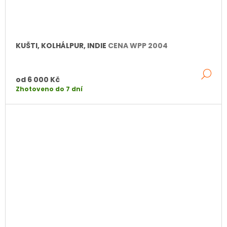
KUŠTI, KOLHÁLPUR, INDIE
CENA WPP 2004
DE
od
6 000 Kč
Zhotoveno do 7 dní