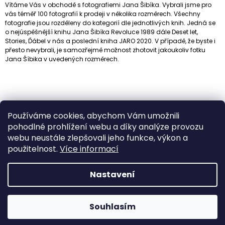
Vítáme Vás v obchodě s fotografiemi Jana Šibíka. Vybrali jsme pro
vás téměř 100 fotografií k prodeji v několika rozměrech.
Všechny
fotografie jsou rozděleny do kategorií dle jednotlivých knih. Jedná se
o nejúspěšnější knihu Jana Šibíka Revoluce 1989 dále Deset let,
Stories, Ďábel v nás a poslední kniha JARO 2020.
V případě, že byste i
přesto nevybrali, je samozřejmě možnost zhotovit jakoukoliv fotku
Jana Šíbika v uvedených rozměrech.
Používáme cookies, abychom Vám umožnili
pohodlné prohlížení webu a díky analýze provozu
webu neustále zlepšovali jeho funkce, výkon a
použitelnost.
Více informací
Z
E-SHOP Knihy/Workshopy
WWW.SIBIK.CZ
INSTAGRAM
Á
Nastavení
FACEBOOK
Obchodní podmínky
Podmínky ochrany osobních údajů
P
A
© 2026 Jan Šibík. Všechna práva
Vytvořil Shoptet
Souhlasím
vyhrazena.
T