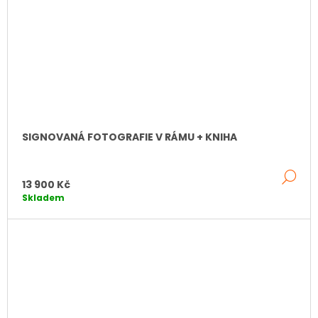
SIGNOVANÁ FOTOGRAFIE V RÁMU + KNIHA
DE
13 900 Kč
Skladem