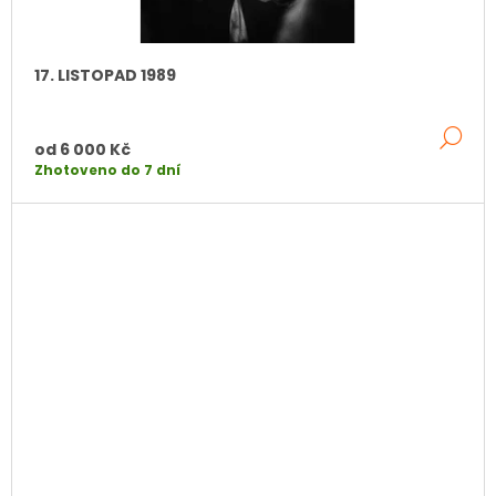
J
Ě
E
M
17. LISTOPAD 1989
E
HAVANA,
DE
KUBA
od
6 000 Kč
1994
Zhotoveno do 7 dní
6
000
Kč