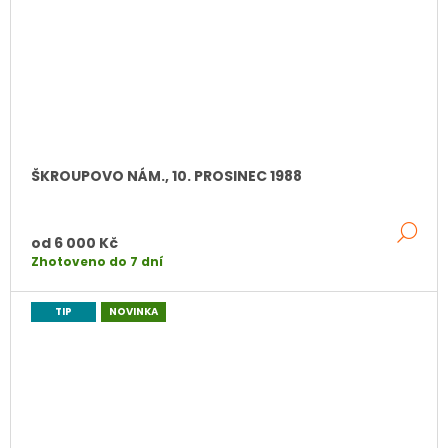
ŠKROUPOVO NÁM., 10. PROSINEC 1988
DE
od
6 000 Kč
Zhotoveno do 7 dní
TIP
NOVINKA