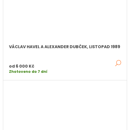
VÁCLAV HAVEL A ALEXANDER DUBČEK, LISTOPAD 1989
DE
od
6 000 Kč
Zhotoveno do 7 dní