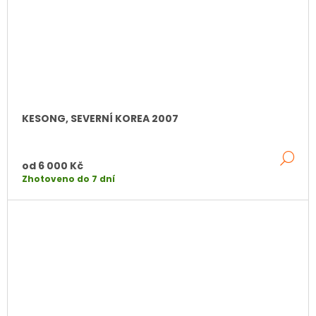
KESONG, SEVERNÍ KOREA 2007
DE
od
6 000 Kč
Zhotoveno do 7 dní