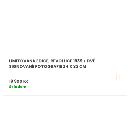
LIMITOVANÁ EDICE, REVOLUCE 1989 + DVĚ
SIGNOVANÉ FOTOGRAFIE 24 X 33 CM
DO
KO
19 900 Kč
Skladem