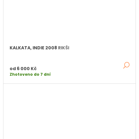
KALKATA, INDIE 2008
RIKŠI
DE
od
6 000 Kč
Zhotoveno do 7 dní