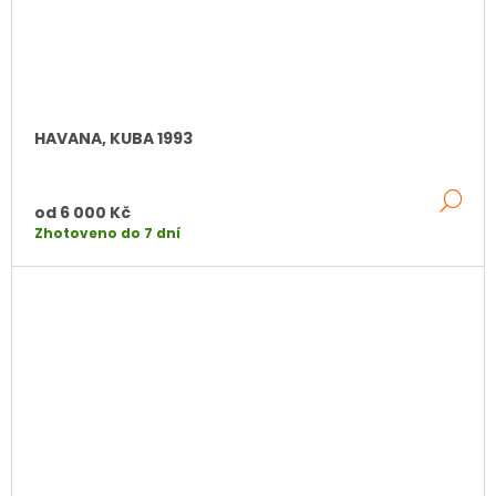
HAVANA, KUBA 1993
DE
od
6 000 Kč
Zhotoveno do 7 dní