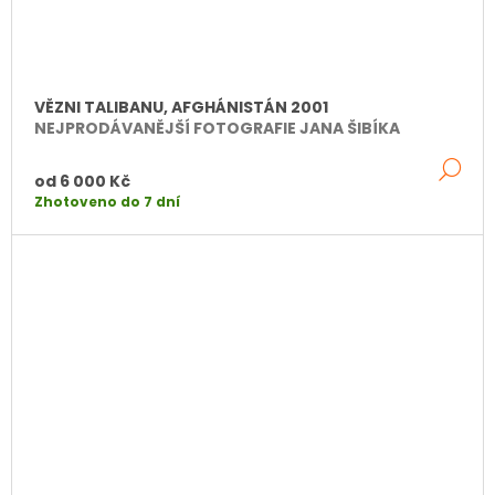
VĚZNI TALIBANU, AFGHÁNISTÁN 2001
NEJPRODÁVANĚJŠÍ FOTOGRAFIE JANA ŠIBÍKA
DE
od
6 000 Kč
Zhotoveno do 7 dní