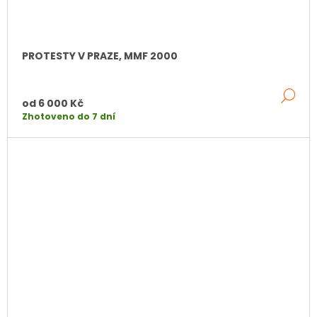
PROTESTY V PRAZE, MMF 2000
DE
od
6 000 Kč
Zhotoveno do 7 dní