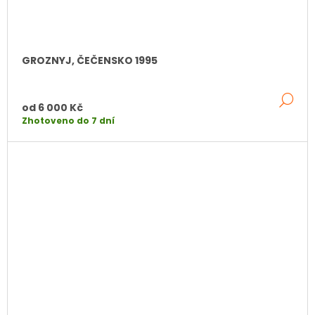
GROZNYJ, ČEČENSKO 1995
DE
od
6 000 Kč
Zhotoveno do 7 dní