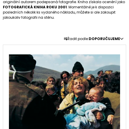
originální autorem podepsaná fotografie. Kniha získala ocenění jako
A
FOTOGRAFICKÁ KNIHA ROKU 2001
. Momentálně je k dispozici
posledních několik ks vydaného nákladu, můžete si ale zakoupit
J
jakoukoliv fotografii na stěnu.
Í
T
Ř
?
Řadit podle:
DOPORUČUJEME
A
V
Z
Ý
E
P
N
HLEDAT
I
Í
S
P
P
R
D
R
O
O
O
P
D
D
O
U
R
U
K
U
K
Č
T
U