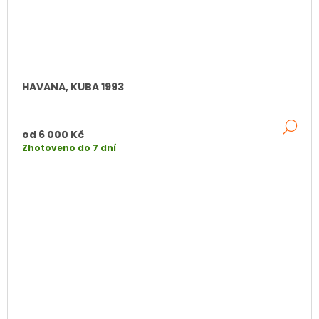
HAVANA, KUBA 1993
DE
od
6 000 Kč
Zhotoveno do 7 dní