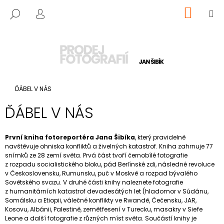
K
Přejít
NÁKUP
M
HLEDAT
O
na
KOŠÍK
PŘIHLÁŠENÍ
ZPĚT
ZPĚT
obsah
Š
Í
C
K
O
P
Domů
ĎÁBEL V NÁS
O
T
ĎÁBEL V NÁS
Ř
E
První kniha fotoreportéra Jana Šibíka
, který pravidelně
B
navštěvuje ohniska konfliktů a živelných katastrof. Kniha zahrnuje 77
U
snímků ze 28 zemí světa. Prvá část tvoří černobílé fotografie
z rozpadu socialistického bloku, pád Berlínské zdi, následné revoluce
J
v Československu, Rumunsku, puč v Moskvě a rozpad bývalého
E
Sovětského svazu. V druhé části knihy naleznete fotografie
z humanitárních katastrof devadesátých let (hladomor v Súdánu,
T
Somálsku a Etiopii, válečné konflikty ve Rwandě, Čečensku, JAR,
E
Kosovu, Albánii, Palestině, zemětřesení v Turecku, masakry v Sieře
Leone a další fotografie z různých míst světa. Součástí knihy je
N