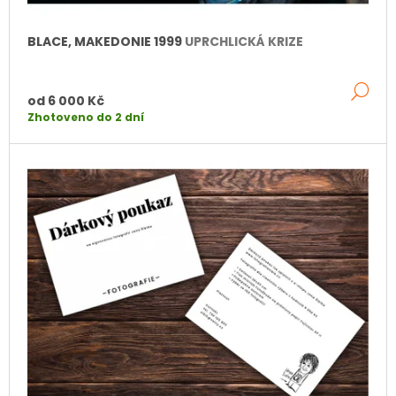
T
Ů
J
Ů
E
BLACE, MAKEDONIE 1999
UPRCHLICKÁ KRIZE
M
E
DE
od
6 000 Kč
HAVANA,
Zhotoveno do 2 dní
KUBA
1994
6
000
Kč