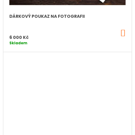
DÁRKOVÝ POUKAZ NA FOTOGRAFII
DO
KO
6 000 Kč
Skladem