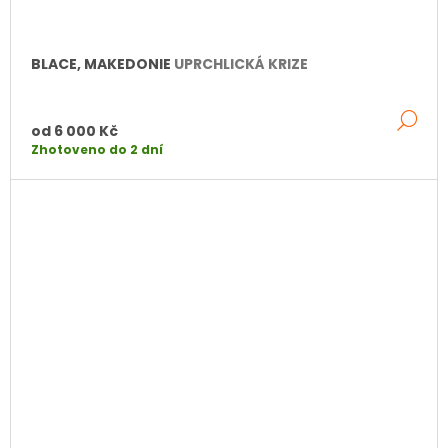
BLACE, MAKEDONIE
UPRCHLICKÁ KRIZE
DE
od
6 000 Kč
Zhotoveno do 2 dní