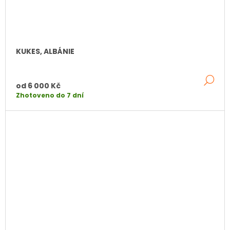
KUKES, ALBÁNIE
DE
od
6 000 Kč
Zhotoveno do 7 dní