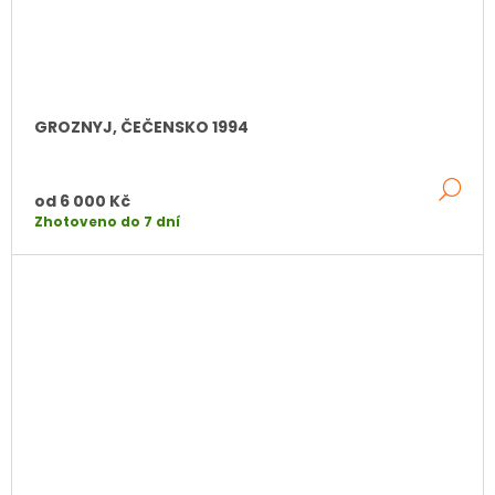
GROZNYJ, ČEČENSKO 1994
DE
od
6 000 Kč
Zhotoveno do 7 dní