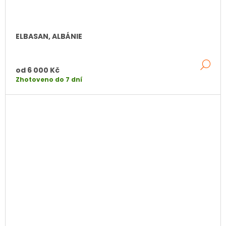
ELBASAN, ALBÁNIE
DE
od
6 000 Kč
Zhotoveno do 7 dní