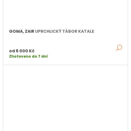
GOMA, ZAIR
UPRCHLICKÝ TÁBOR KATALE
DE
od
6 000 Kč
Zhotoveno do 7 dní