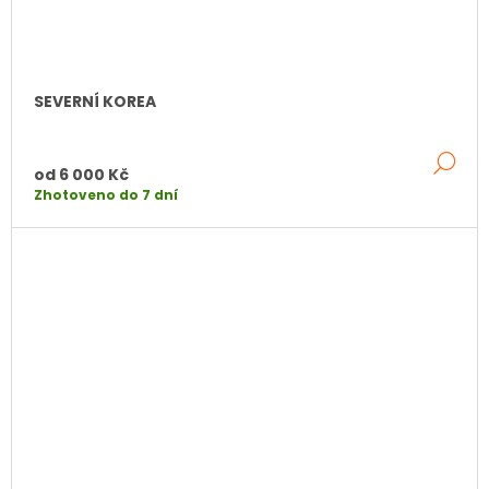
SEVERNÍ KOREA
DE
od
6 000 Kč
Zhotoveno do 7 dní