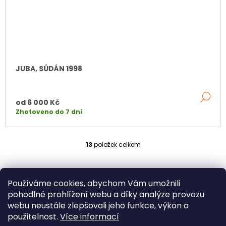
JUBA, SÚDÁN 1998
DE
od
6 000 Kč
Zhotoveno do 7 dní
13
položek celkem
O
V
L
Á
Používáme cookies, abychom Vám umožnili
D
pohodlné prohlížení webu a díky analýze provozu
A
webu neustále zlepšovali jeho funkce, výkon a
C
Í
použitelnost.
Více informací
P