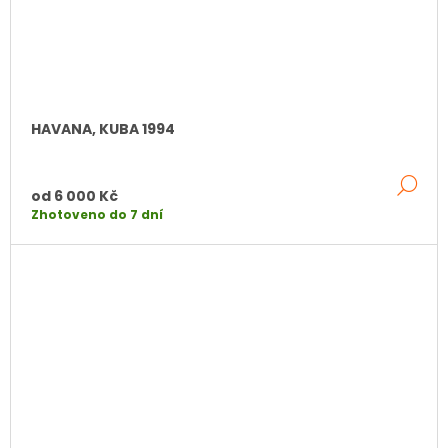
HAVANA, KUBA 1994
DE
od
6 000 Kč
Zhotoveno do 7 dní