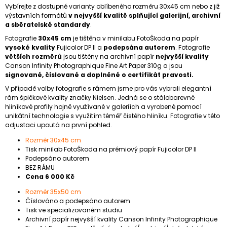
Vybírejte z dostupné varianty oblíbeného rozměru 30x45 cm nebo z již
výstavních formátů
v nejvyšší kvalitě splňující galerijní, archivní
a sběratelské standardy
.
Fotografie
30x45 cm
je tištěna v minilabu FotoŠkoda na papír
vysoké kvality
Fujicolor DP II a
podepsána autorem
. Fotografie
větších rozměrů
jsou tištěny na archivní papír
nejvyšší kvality
Canson Infinity Photographique Fine Art Paper 310g a jsou
signované, číslované a doplněné o certifikát pravosti.
V případě volby fotografie s rámem jsme pro vás vybrali elegantní
rám špičkové kvality značky Nielsen. Jedná se o stálobarevné
hliníkové profily hojně využívané v galeriích a vyrobené pomocí
unikátní technologie s využitím téměř čistého hliníku. Fotografie v této
adjustaci upoutá na první pohled.
Rozměr 30x45 cm
Tisk minilab FotoŠkoda na prémiový papír Fujicolor DP II
Podepsáno autorem
BEZ RÁMU
Cena 6 000 Kč
Rozměr 35x50 cm
Číslováno a podepsáno autorem
Tisk ve specializovaném studiu
Archivní papír nejvyšší kvality Canson Infinity Photographique