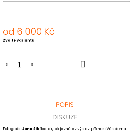
J
E
M
E
od
6 000 Kč
VĚZNI
TALIBANU,
Měrná
Zvolte variantu
AFGHÁNISTÁN
cena:
2001
NEJPRODÁVANĚJŠÍ
FOTOGRAFIE
DO
JANA
KOŠÍKU
ŠIBÍKA
6
000
Kč
POPIS
DISKUZE
Fotografie
Jana Šibíka
tak, jak je znáte z výstav, přímo u Vás doma.