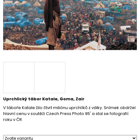
A
J
Í
T
?
HLEDAT
D
Uprchlický tábor Katale, Goma, Zair
O
V táboře Katale žilo čtvrt miliónu uprchlíků z války. Snímek obdržel
P
hlavní cenu v soutěži Czech Press Photo 95' a stal se fotografií
O
roku v ČR.
R
U
Č
U