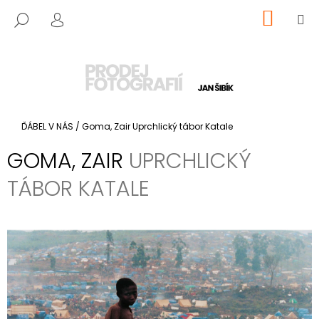
K
Přejít
NÁKUP
M
HLEDAT
O
na
KOŠÍK
PŘIHLÁŠENÍ
ZPĚT
ZPĚT
obsah
Š
Í
C
K
O
P
Domů
ĎÁBEL V NÁS
/
Goma, Zair
Uprchlický tábor Katale
O
T
GOMA, ZAIR
UPRCHLICKÝ
Ř
TÁBOR KATALE
E
B
U
J
E
T
E
N