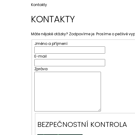
6 000 Kč
Domů
Kontakty
KONTAKTY
Máte nějaké otázky? Zodpovíme je. Prosíme o pečlivé vyp
Jméno a příjmení
E-mail
Zpráva
BEZPEČNOSTNÍ KONTROLA