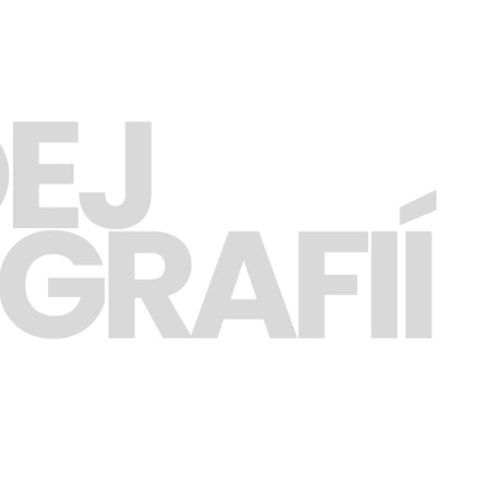
CO POTŘEBUJETE NAJÍT?
HLEDAT
DOPORUČUJEME
17. LISTOPAD 1989, VYŠEHRADSKÁ ULICE
KUŠTI, KOLHÁLPU