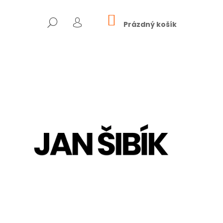
NÁKUPNÍ
HLEDAT
KOŠÍK
Prázdný košík
PŘIHLÁŠENÍ
Následující
R, INDIE
CENA WPP