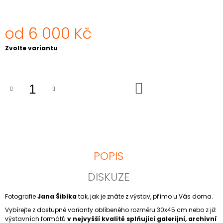
J
E
M
od
6 000 Kč
E
Měrná
Zvolte variantu
cena:
KALKATA,
INDIE
2008
RIKŠI
DO
KOŠÍKU
6
000
Kč
POPIS
DISKUZE
Fotografie
Jana Šibíka
tak, jak je znáte z výstav, přímo u Vás doma.
Vybírejte z dostupné varianty oblíbeného rozměru 30x45 cm nebo z již
výstavních formátů
v nejvyšší kvalitě splňující galerijní, archivní