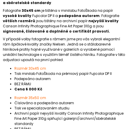
a sběratelské standardy
.
Fotografie
30x45 cm
je tištěna v minilabu FotoŠkoda na papír
vysoké kvality
Fujicolor DP II a
podepsána autorem
. Fotografie
větších rozměrů
jsou tištěny na archivní papír
nejvyšší kvality
Canson Infinity Photographique Fine Art Paper 310g a jsou
signované, číslované a doplněné o certifikát pravosti.
V případě volby fotografie s rámem jsme pro vás vybrali elegantní
rám špičkové kvality značky Nielsen. Jedná se o stálobarevné
hliníkové profily hojně využívané v galeriích a vyrobené pomocí
unikátní technologie s využitím téměř čistého hliníku. Fotografie v této
adjustaci upoutá na první pohled.
Rozměr 30x45 cm
Tisk minilab FotoŠkoda na prémiový papír Fujicolor DP II
Podepsáno autorem
BEZ RÁMU
Cena 6 000 Kč
Rozměr 35x50 cm
Číslováno a podepsáno autorem
Tisk ve specializovaném studiu
Archivní papír nejvyšší kvality Canson Infinity Photographique
Fine Art Paper 310g splňující galerijní/archivní/sběratelské
standardy
BEZ RÁMU