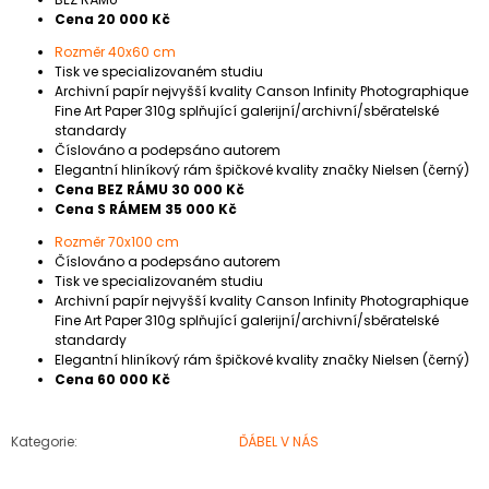
Cena 20 000 Kč
Rozměr 40x60 cm
Tisk ve specializovaném studiu
Archivní papír nejvyšší kvality Canson Infinity Photographique
Fine Art Paper 310g splňující galerijní/archivní/sběratelské
standardy
Číslováno a podepsáno autorem
Elegantní hliníkový rám špičkové kvality značky Nielsen (černý)
Cena BEZ RÁMU 30 000 Kč
Cena S RÁMEM 35 000 Kč
Rozměr 70x100 cm
Číslováno a podepsáno autorem
Tisk ve specializovaném studiu
Archivní papír nejvyšší kvality Canson Infinity Photographique
Fine Art Paper 310g splňující galerijní/archivní/sběratelské
standardy
Elegantní hliníkový rám špičkové kvality značky Nielsen (černý)
Cena 60 000 Kč
Kategorie
:
ĎÁBEL V NÁS