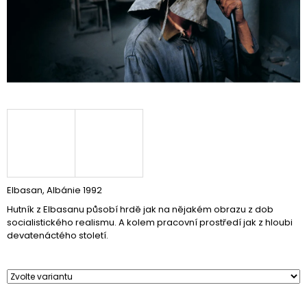
A
J
Í
T
?
HLEDAT
Elbasan, Albánie 1992
Hutník z Elbasanu působí hrdě jak na nějakém obrazu z dob
D
socialistického realismu. A kolem pracovní prostředí jak z hloubi
O
devatenáctého století.
P
O
R
U
Č
U