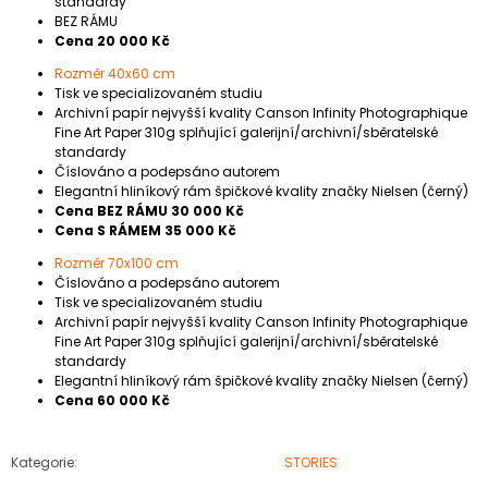
standardy
BEZ RÁMU
Cena 20 000 Kč
Rozměr 40x60 cm
Tisk ve specializovaném studiu
Archivní papír nejvyšší kvality Canson Infinity Photographique
Fine Art Paper 310g splňující galerijní/archivní/sběratelské
standardy
Číslováno a podepsáno autorem
Elegantní hliníkový rám špičkové kvality značky Nielsen (černý)
Cena BEZ RÁMU 30 000 Kč
Cena S RÁMEM 35 000 Kč
Rozměr 70x100 cm
Číslováno a podepsáno autorem
Tisk ve specializovaném studiu
Archivní papír nejvyšší kvality Canson Infinity Photographique
Fine Art Paper 310g splňující galerijní/archivní/sběratelské
standardy
Elegantní hliníkový rám špičkové kvality značky Nielsen (černý)
Cena 60 000 Kč
Kategorie
:
STORIES