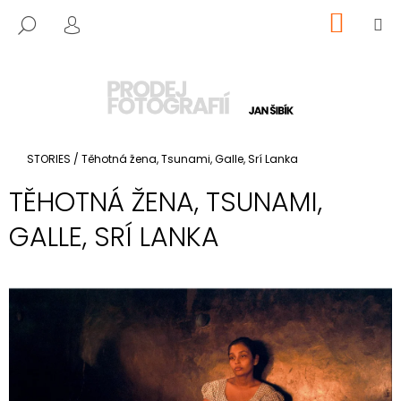
K
Přejít
NÁKUP
M
HLEDAT
O
na
KOŠÍK
PŘIHLÁŠENÍ
ZPĚT
ZPĚT
obsah
Š
Í
C
K
O
P
Domů
STORIES
/
Těhotná žena, Tsunami, Galle, Srí Lanka
O
T
TĚHOTNÁ ŽENA, TSUNAMI,
Ř
GALLE, SRÍ LANKA
E
B
U
J
E
T
E
N