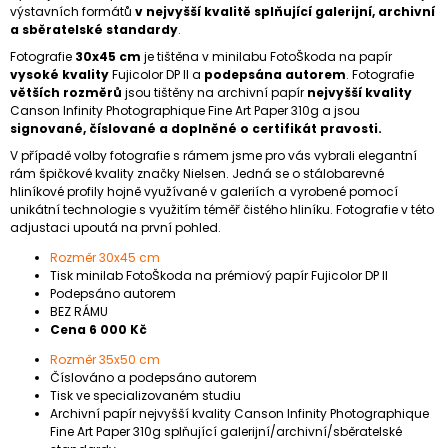
výstavních formátů
v nejvyšší kvalitě splňující galerijní, archivní
a sběratelské standardy
.
Fotografie
30x45 cm
je tištěna v minilabu FotoŠkoda na papír
vysoké kvality
Fujicolor DP II a
podepsána autorem
. Fotografie
větších rozměrů
jsou tištěny na archivní papír
nejvyšší kvality
Canson Infinity Photographique Fine Art Paper 310g a jsou
signované, číslované a doplněné o certifikát pravosti.
V případě volby fotografie s rámem jsme pro vás vybrali elegantní
rám špičkové kvality značky Nielsen. Jedná se o stálobarevné
hliníkové profily hojně využívané v galeriích a vyrobené pomocí
unikátní technologie s využitím téměř čistého hliníku. Fotografie v této
adjustaci upoutá na první pohled.
Rozměr 30x45 cm
Tisk minilab FotoŠkoda na prémiový papír Fujicolor DP II
Podepsáno autorem
BEZ RÁMU
Cena 6 000 Kč
Rozměr 35x50 cm
Číslováno a podepsáno autorem
Tisk ve specializovaném studiu
Archivní papír nejvyšší kvality Canson Infinity Photographique
Fine Art Paper 310g splňující galerijní/archivní/sběratelské