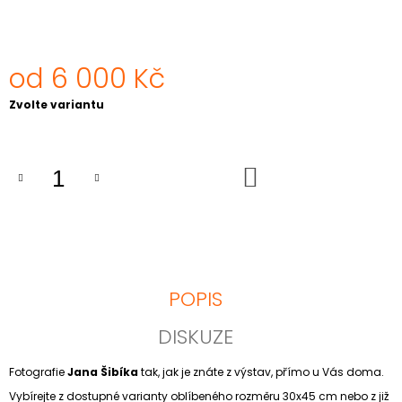
J
E
M
E
od
6 000 Kč
Měrná
Zvolte variantu
17.
cena:
LISTOPAD
1989
6
DO
000
KOŠÍKU
Kč
POPIS
DISKUZE
Fotografie
Jana Šibíka
tak, jak je znáte z výstav, přímo u Vás doma.
Vybírejte z dostupné varianty oblíbeného rozměru 30x45 cm nebo z již