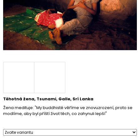
A
J
Í
T
?
HLEDAT
D
Těhotná žena, Tsunami, Galle, Srí Lanka
O
Žena medituje: "My buddhisté věříme ve znovuzrození, proto se
P
modlíme, aby byl příští život těch, co zahynuli lepší"
O
R
U
Č
U