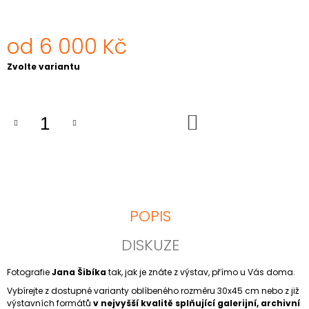
J
E
M
od
6 000 Kč
E
Měrná
Zvolte variantu
cena:
VĚZNI
TALIBANU,
AFGHÁNISTÁN
2001
DO
KOŠÍKU
NEJPRODÁVANĚJŠÍ
FOTOGRAFIE
JANA
ŠIBÍKA
6
000
Kč
POPIS
DISKUZE
Fotografie
Jana Šibíka
tak, jak je znáte z výstav, přímo u Vás doma.
Vybírejte z dostupné varianty oblíbeného rozměru 30x45 cm nebo z již
výstavních formátů
v nejvyšší kvalitě splňující galerijní, archivní