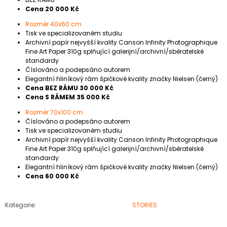
Cena 20 000 Kč
Rozměr 40x60 cm
Tisk ve specializovaném studiu
Archivní papír nejvyšší kvality Canson Infinity Photographique
Fine Art Paper 310g splňující galerijní/archivní/sběratelské
standardy
Číslováno a podepsáno autorem
Elegantní hliníkový rám špičkové kvality značky Nielsen (černý)
Cena BEZ RÁMU 30 000 Kč
Cena S RÁMEM 35 000 Kč
Rozměr 70x100 cm
Číslováno a podepsáno autorem
Tisk ve specializovaném studiu
Archivní papír nejvyšší kvality Canson Infinity Photographique
Fine Art Paper 310g splňující galerijní/archivní/sběratelské
standardy
Elegantní hliníkový rám špičkové kvality značky Nielsen (černý)
Cena 60 000 Kč
Kategorie
:
STORIES