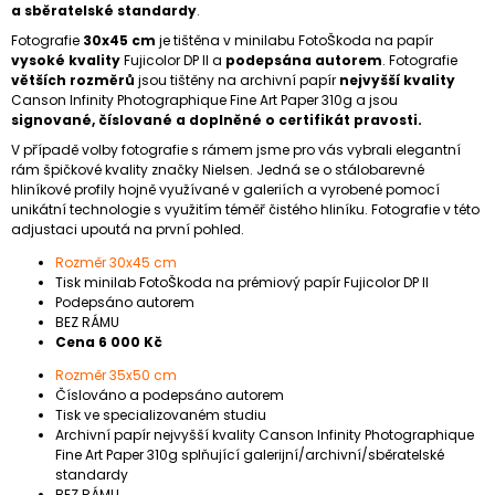
a sběratelské standardy
.
Fotografie
30x45 cm
je tištěna v minilabu FotoŠkoda na papír
vysoké kvality
Fujicolor DP II a
podepsána autorem
. Fotografie
větších rozměrů
jsou tištěny na archivní papír
nejvyšší kvality
Canson Infinity Photographique Fine Art Paper 310g a jsou
signované, číslované a doplněné o certifikát pravosti.
V případě volby fotografie s rámem jsme pro vás vybrali elegantní
rám špičkové kvality značky Nielsen. Jedná se o stálobarevné
hliníkové profily hojně využívané v galeriích a vyrobené pomocí
unikátní technologie s využitím téměř čistého hliníku. Fotografie v této
adjustaci upoutá na první pohled.
Rozměr 30x45 cm
Tisk minilab FotoŠkoda na prémiový papír Fujicolor DP II
Podepsáno autorem
BEZ RÁMU
Cena 6 000 Kč
Rozměr 35x50 cm
Číslováno a podepsáno autorem
Tisk ve specializovaném studiu
Archivní papír nejvyšší kvality Canson Infinity Photographique
Fine Art Paper 310g splňující galerijní/archivní/sběratelské
standardy
BEZ RÁMU