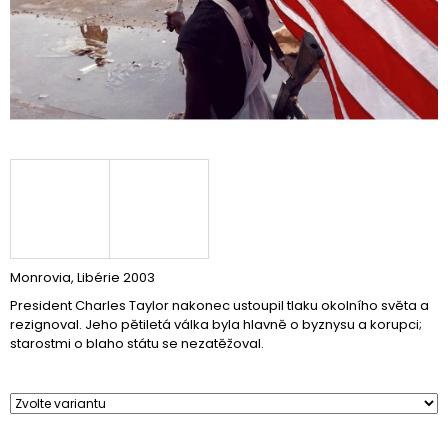
A
J
Í
T
?
HLEDAT
Monrovia, Libérie 2003
President Charles Taylor nakonec ustoupil tlaku okolního světa a
D
rezignoval. Jeho pětiletá válka byla hlavně o byznysu a korupci;
O
starostmi o blaho státu se nezatěžoval.
P
O
R
U
Č
U